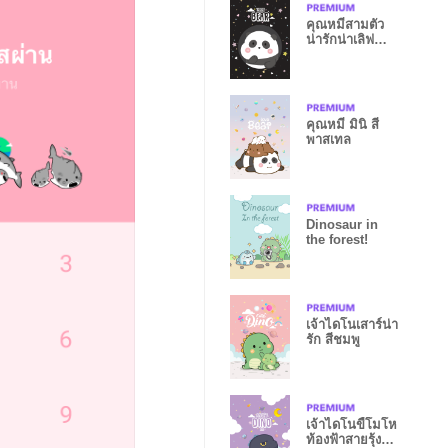
คุณหมีสามตัว
น่ารักน่าเลิฟ
สีดำ
คุณหมี มินิ สี
พาสเทล
Dinosaur in
the forest!
เจ้าไดโนเสาร์น่า
รัก สีชมพู
เจ้าไดโนขี้โมโห
ท้องฟ้าสายรุ้ง