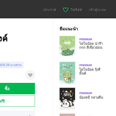
ประกาศ
|
วิชลิสต์
|
เข้าสู่ระบบ
ธีมแนะนำ
งค์
ไดโนน้อย น่าร๊า
กกก สีเขียวอ่อน
 iOS 26 บางส่วน
ไดโนน้อย รุ้งสี
มิ้นต์
ซื้อ
น้องหมี กลางคืน
ฟรี!