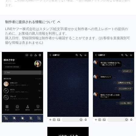
また、ご利用のLINEバージョンが最新でない場合、一部の画面デザインが異なる場合があり
ます。
制作者に提供される情報について
LINEヤフー株式会社はスタンプ/絵文字/着せかえ制作者への売上レポートの提供の
ために、お客様の購入情報を利用します。
購入日付、登録国情報は制作者から確認することができます。(お客様を直接識別可
能な情報は含まれません)