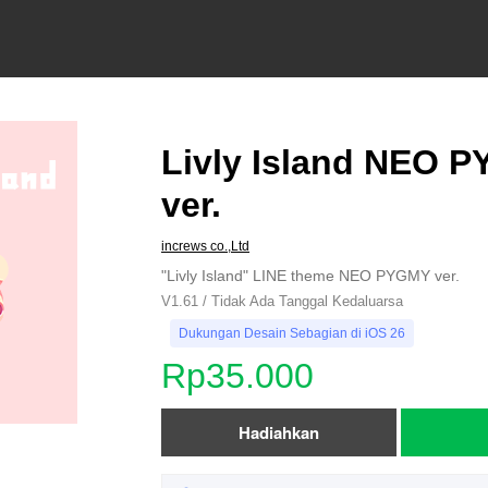
Livly Island NEO 
ver.
increws co.,Ltd
"Livly Island" LINE theme NEO PYGMY ver.
V1.61 / Tidak Ada Tanggal Kedaluarsa
Dukungan Desain Sebagian di iOS 26
Rp35.000
Hadiahkan