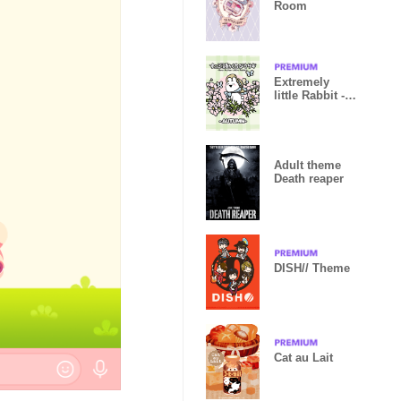
Room
Extremely
little Rabbit -
AUTUMN-
Adult theme
Death reaper
DISH// Theme
Cat au Lait