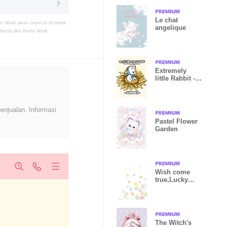
Le chat
n tidak akan muncul di tema
angelique
eda jika Anda tidak
Extremely
little Rabbit -
SUMMER-
enjualan. Informasi
Pastel Flower
Garden
Wish come
true,Lucky
Clover 5
The Witch's