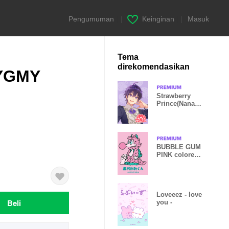
Pengumuman
|
Keinginan
|
Masuk
Tema
direkomendasikan
PYGMY
Strawberry
Prince(Nanam
ori) vol.2
BUBBLE GUM
PINK colored
Wolf-kun
Loveeez - love
Beli
you -