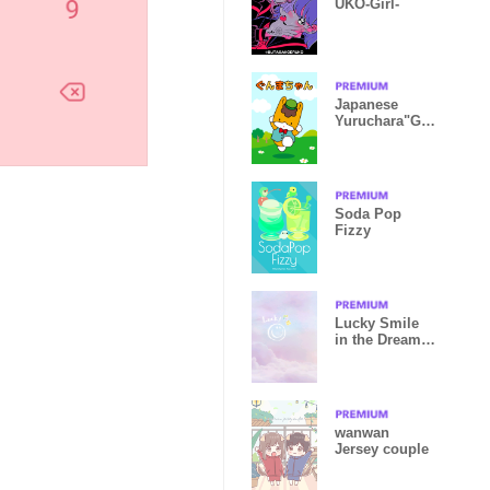
UKO-Girl-
Japanese
Yuruchara"Gu
nmachan"
Soda Pop
Fizzy
Lucky Smile
in the Dream
Sky
wanwan
Jersey couple