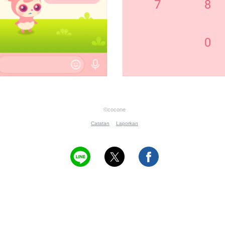
©cocone
Catatan
Laporkan