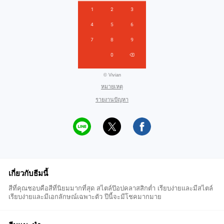
© Vivian
หมายเหตุ
รายงานปัญหา
เกี่ยวกับธีมนี้
สีที่คุณชอบคือสีที่นิยมมากที่สุด สไตล์ป๊อปคลาสสิกต่ำ เรียบง่ายและมีสไตล์
เรียบง่ายและมีเอกลักษณ์เฉพาะตัว ปีนี้จะมีโชคมากมาย