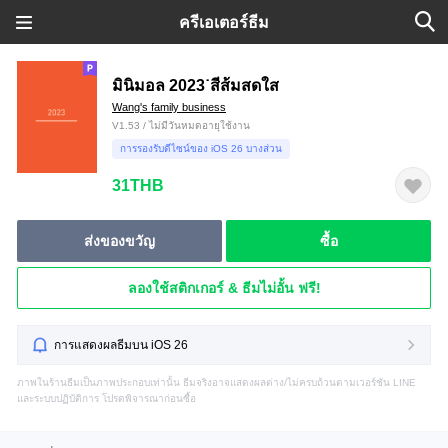
ครีเอเตอร์ธีม
มินิมอล 2023˙สีส้มสดใส
Wang's family business
V1.53 / ไม่มีวันหมดอายุใช้งาน
การรองรับดีไซน์ของ iOS 26 บางส่วน
31THB
ส่งของขวัญ
ซื้อ
ลองใช้สติกเกอร์ & ธีมไม่อั้น ฟรี!
การแสดงผลธีมบน iOS 26
ภาพในร้านธีมเป็นภาพประกอบเท่านั้น ธีมจริงอาจแสดงผลต่าง/ไม่ครบถ้วนตามเวอร์ชัน LINE
และระบบปฏิบัติการ โปรดพิจารณาก่อนซื้อ