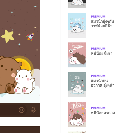
แมวน้ำอุ๋งๆกับ
วาฬน้อยสีฟ้า
หมีน้อยขี้เซา
แมวน้ำบน
อวกาศ อุ๋งๆน้า
หมีน้อยอวกาศ