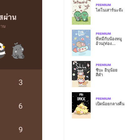
ไดโนเสาร์นะจ๊ะ
พี่หมีกับน้องหมู
อ้วน(ท่อง
อวกาศ4)
ชิบะ อินุน้อย
สีดำ
เป็ดน้อยกลางคืน