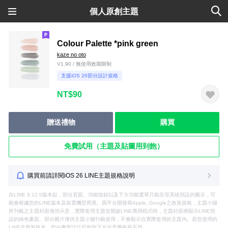
個人原創主題
Colour Palette *pink green
kaze no oto
V1.90 / 無使用效期限制
支援iOS 26部分設計規格
NT$90
贈送禮物
購買
免費試用（主題及貼圖用到飽）
購買前請詳閱iOS 26 LINE主題規格說明
自LINE 9.12.0版本起，部分頁面、功能按鈕以及下方功能選單只能呈現系統預設的圖示，可
能會根據您的LINE版本及裝置機型而異。因平台開發商Apple, Google之政策規格，主題小舖
所刊載之主題封面僅供示意，實際套用主題並開啟LINE應用程式時，主題封面將顯示LINE預
設的綠色畫面。部分圖片僅供主題小舖刊載使用，不會顯示在實際套用的主題內。若您使用的
LINE非最新版本，部分畫面設計可能與下方示意圖有所不同。