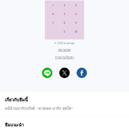
© 2023 kcdesign
หมายเหตุ
รายงานปัญหา
เกี่ยวกับธีมนี้
หมีอ้วนน่ารักแก๊งค์ : พาสเทล น่ารัก สดใส~
ธีมแนะนำ