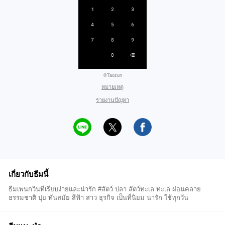
©Taozun
หมายเหตุ
รายงานปัญหา
เกี่ยวกับธีมนี้
ธีมเพนกวินที่เรียบง่ายและน่ารัก #สัตว์ ปลา สัตว์ทะเล ทะเล ผ่อนคลาย
ธรรมชาติ ปุย ทันสมัย สีฟ้า สาว ธุรกิจ เป็นที่นิยม น่ารัก ใช้ทุกวัน