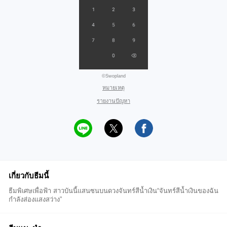
©Swopland
หมายเหตุ
รายงานปัญหา
เกี่ยวกับธีมนี้
ธีมพิเศษเพื่อฟ้า สาวบันนี้แสนซนบนดวงจันทร์สีน้ำเงิน“จันทร์สีน้ำเงินของฉัน
กำลังส่องแสงสว่าง”