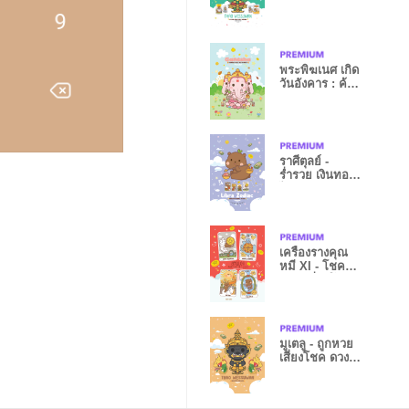
เนื้อคู่ VI
พระพิฆเนศ เกิด
วันอังคาร : ค้า
ขายปังๆ I
ราศีตุลย์ -
ร่ำรวย เงินทอง
ไหลมาเทมา II
เครื่องรางคุณ
หมี XI - โชค
ลาภ เสี่ยงโชค
มูเตลู - ถูกหวย
เสี่ยงโชค ดวงดี
เฮงๆ I