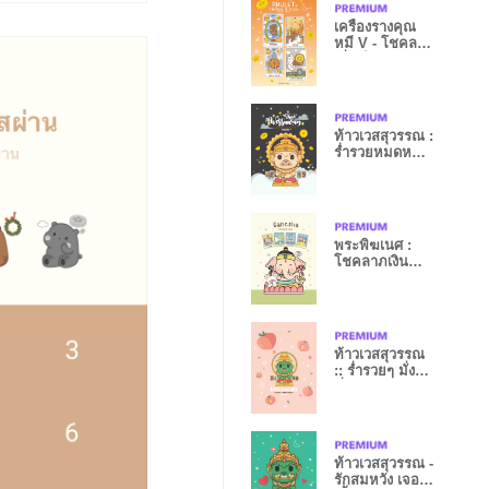
เครื่องรางคุณ
หมี V - โชคลาภ
เสี่ยงโชค
ท้าวเวสสุวรรณ :
ร่ำรวยหมดหนี้
สิน XVI
พระพิฆเนศ :
โชคลาภเงิน
ทอง&ความรัก
ปัง
ท้าวเวสสุวรรณ
:: ร่ำรวยๆ มั่ง
คั่งๆ XI
ท้าวเวสสุวรรณ -
รักสมหวัง เจอ