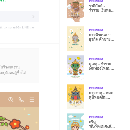
ราศีกันย์ -
ร่ำรวย เงินทอง
ไหลมาเทมา III
บถ้วนตามเวอร์ชัน LINE และ
พระพิฆเนศ ::
ธุรกิจ ค้าขาย
ร่ำรวย VI
มูเตลู - ร่ำรวย
ู้สร้างผลงาน
เงินทองไหลมา
ุตัวตนผู้ซื้อได้
เทมา VI
พระราหู - หมด
หนี้หมดสิน
ร่ำรวย V
ตรีมู
รติxพิฆเนศxลัก