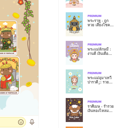
ษมี : การงานรุ่ง
I
พระราหู - ถูก
หวย เสี่ยงโชค
ดวงดีเฮงๆ I
พระแม่ลักษมี :
งานดี เงินเดือน
รุ่ง XIII
พระแม่อุมาเทวี
ปารวตี :: รวย
หมดหนี้ I
ราศีเมษ - ร่ำรวย
เงินทองไหลมา
เทมา III