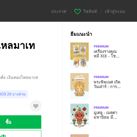
ประกาศ
|
วิชลิสต์
|
เข้าสู่ระบบ
ธีมแนะนำ
องไหลมาเท
เครื่องรางคุณ
หมี XIX - โชค
ลาภ เสี่ยงโชค
่งคั่ง เงินทองไหลมาเท
พระพิฆเนศ เกิด
วันเสาร์ : การ
งานรุ่ง IV
 iOS 26 บางส่วน
มูเตลู - เมตตา
มหานิยม มี
ซื้อ
เสน่ห์ IX
ฟรี!