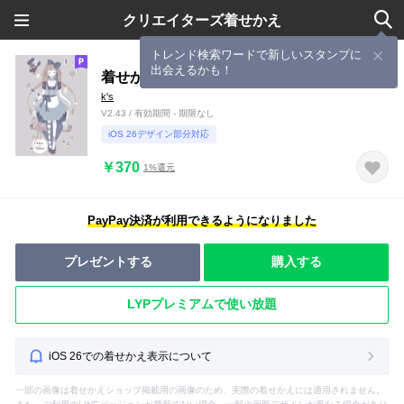
クリエイターズ着せかえ
トレンド検索ワードで新しいスタンプに
出会えるかも！
着せかえの国のアリス
k's
V2.43 / 有効期間 - 期限なし
iOS 26デザイン部分対応
￥370
1%還元
PayPay決済が利用できるようになりました
プレゼントする
購入する
LYPプレミアムで使い放題
iOS 26での着せかえ表示について
一部の画像は着せかえショップ掲載用の画像のため、実際の着せかえには適用されません。