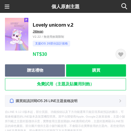
個人原創主題
Lovely unicorn v.2
Jittiwan
V2.22 / 無使用效期限制
支援iOS 26部分設計規格
NT$30
贈送禮物
購買
免費試用（主題及貼圖用到飽）
購買前請詳閱iOS 26 LINE主題規格說明
自LINE 9.12.0版本起，部分頁面、功能按鈕以及下方功能選單只能呈現系統預設的圖示，可
能會根據您的LINE版本及裝置機型而異。因平台開發商Apple, Google之政策規格，主題小舖
所刊載之主題封面僅供示意，實際套用主題並開啟LINE應用程式時，主題封面將顯示LINE預
設的綠色畫面。部分圖片僅供主題小舖刊載使用，不會顯示在實際套用的主題內。若您使用的
LINE非最新版本，部分畫面設計可能與下方示意圖有所不同。