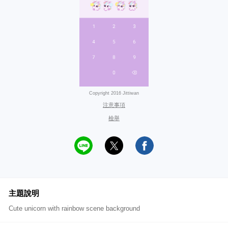
Copyright 2016 Jittiwan
注意事項
檢舉
主題說明
Cute unicorn with rainbow scene background