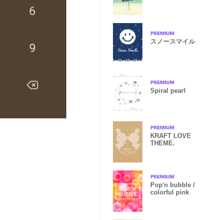
ALOHA+36
スノースマイル
Spiral pearl
KRAFT LOVE
THEME.
Pop'n bubble /
colorful pink