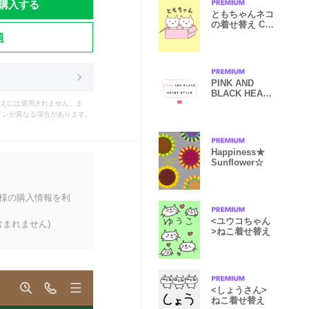
購入する
ともちゃんネコ
の着せ替え Cat
題
for Tomo
PINK AND
BLACK HEART
STYLE
えには適用されません。ま
インが異なる場合があります。
Happiness★
Sunflower☆
客様の購入情報を利
<ユウコちゃん
まれません)
>ねこ着せ替え
<しょうさん>
ねこ着せ替え