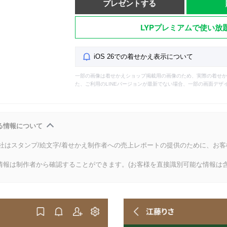
プレゼントする
LYPプレミアムで使い放
iOS 26での着せかえ表示について
一部の画像は着せかえショップ掲載用の画像のため、実際の着せか
た、ご利用のLINEバージョンが最新でない場合、一部の画面デザ
る情報について
会社はスタンプ/絵文字/着せかえ制作者への売上レポートの提供のために、お
情報は制作者から確認することができます。(お客様を直接識別可能な情報は含