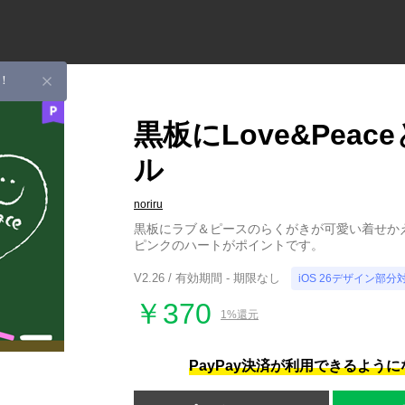
！
黒板にLove&Peac
ル
noriru
黒板にラブ＆ピースのらくがきが可愛い着せか
ピンクのハートがポイントです。
V2.26 / 有効期間 - 期限なし
iOS 26デザイン部分
￥370
1%還元
PayPay決済が利用できるよう