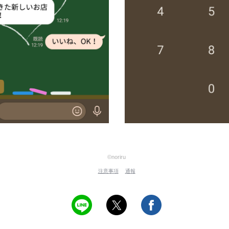
©noriru
注意事項
通報