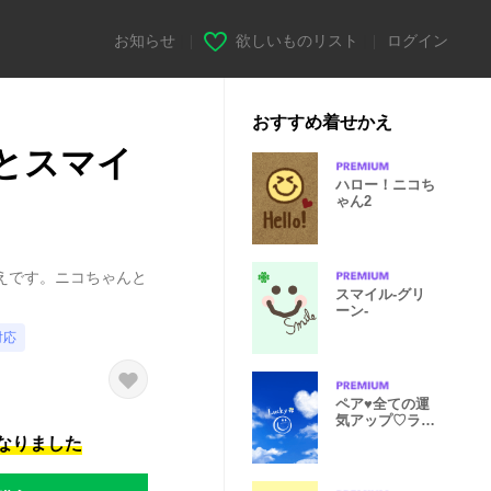
お知らせ
|
欲しいものリスト
|
ログイン
おすすめ着せかえ
eとスマイ
ハロー！ニコち
ゃん2
えです。ニコちゃんと
スマイル-グリ
ーン-
対応
ペア♥全ての運
気アップ♡ラッ
キースマイル
になりました