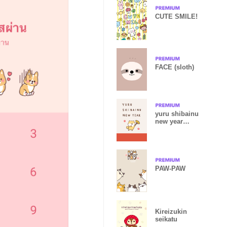
CUTE SMILE!
FACE (sloth)
yuru shibainu
new year
theme
PAW-PAW
Kireizukin
seikatu