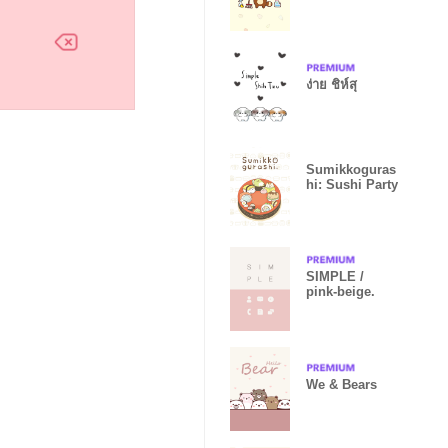
ง่าย ชิห์สุ
Sumikkoguras
hi: Sushi Party
SIMPLE /
pink-beige.
We & Bears