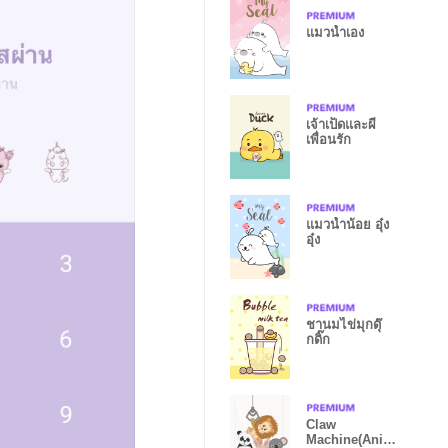
แมวน้ำเอง
เจ้าเป็ดและผี
เพื่อนรัก
แมวน้ำน้อย อุ๋ง
อุ๋ง
ชานมไข่มุกดุ๊
กดิ๊ก
Claw
Machine(Anim