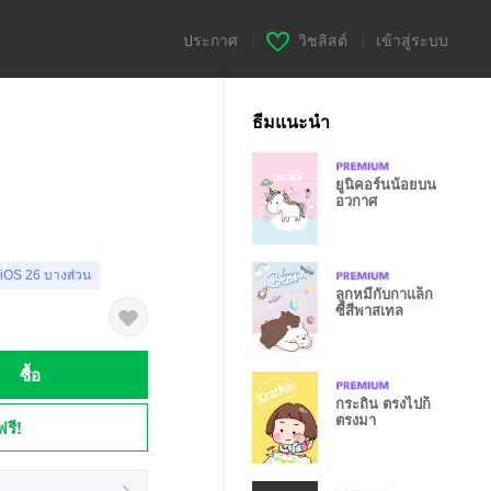
ประกาศ
|
วิชลิสต์
|
เข้าสู่ระบบ
ธีมแนะนำ
ยูนิคอร์นน้อยบน
อวกาศ
 iOS 26 บางส่วน
ลูกหมีกับกาแล็ก
ซี่สีพาสเทล
ซื้อ
กระถิน ตรงไปก็
ตรงมา
ฟรี!