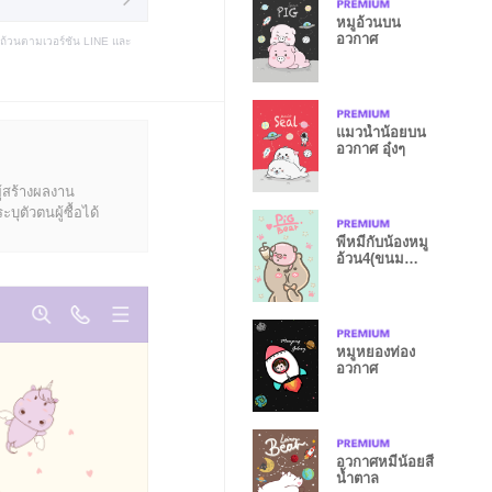
หมูอ้วนบน
อวกาศ
บถ้วนตามเวอร์ชัน LINE และ
แมวน้ำน้อยบน
อวกาศ อุ๋งๆ
ู้สร้างผลงาน
ุตัวตนผู้ซื้อได้
พี่หมีกับน้องหมู
อ้วน4(ขนม
หวาน)
หมูหยองท่อง
อวกาศ
อวกาศหมีน้อยสี
น้ำตาล