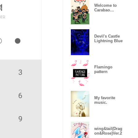
Welcome to
Carabao
World!
Devil's Castle
Lightning Blue
Flamingo
pattern
My favorite
music.
wing&tail(Drag
on&Rose)Ver.2