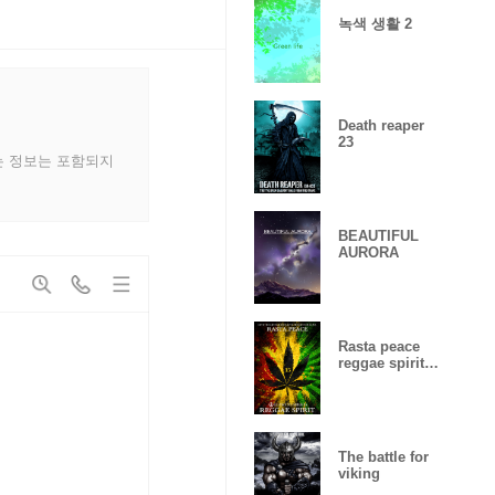
녹색 생활 2
Death reaper
23
는 정보는 포함되지
BEAUTIFUL
AURORA
Rasta peace
reggae spirit
Lucky
number15
The battle for
viking