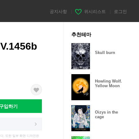
공지사항
|
위시리스트
|
로그인
추천테마
)V.1456b
Skull burn
Howling Wolf.
Yellow Moon
구입하기
Oizys in the
cage
다. 또한 일부 화면 디자인은