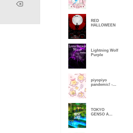
RED
HALLOWEEN
Lightning Wolf
Purple
piyopiyo
pandemic! -
Sakura-
TOKYO
GENSO A
huge
devastated
terminal