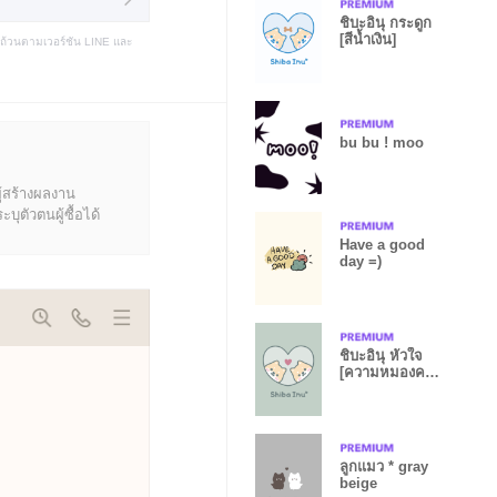
ชิบะอินุ กระดูก
[สีน้ำเงิน]
บถ้วนตามเวอร์ชัน LINE และ
bu bu ! moo
ู้สร้างผลงาน
ุตัวตนผู้ซื้อได้
Have a good
day =)
ชิบะอินุ หัวใจ
[ความหมองคล้ำ
สีเขียว]
ลูกแมว * gray
beige