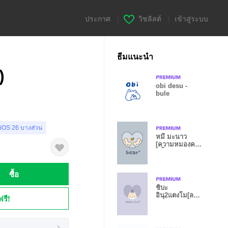
ประกาศ
|
วิชลิสต์
|
เข้าสู่ระบบ
ธีมแนะนำ
)
obi desu -
bule
 iOS 26 บางส่วน
หมี มะนาว
[ความหมองคล้ำ
สีน้ำเงิน]
ซื้อ
ชิบะ
อินุ2แตงโม[ลาเว
ฟรี!
นเดอร์สีม่วง]