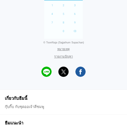
© ToonNaja (Sajjathum Supachan)
หมายเหตุ
รายงานปัญหา
เกี่ยวกับธีมนี้
กุ๊บกิ๊บ กับชุดออเจ้าสีชมพู
ธีมแนะนำ