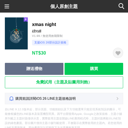
個人原創主題
xmas night
zihyuiii
V1.99 / 無使用效期限制
支援iOS 26部分設計規格
NT$30
贈送禮物
購買
免費試用（主題及貼圖用到飽）
購買前請詳閱iOS 26 LINE主題規格說明
自LINE 9.12.0版本起，部分頁面、功能按鈕以及下方功能選單只能呈現系統預設的圖示，可
能會根據您的LINE版本及裝置機型而異。因平台開發商Apple, Google之政策規格，主題小舖
所刊載之主題封面僅供示意，實際套用主題並開啟LINE應用程式時，主題封面將顯示LINE預
設的綠色畫面。部分圖片僅供主題小舖刊載使用，不會顯示在實際套用的主題內。若您使用的
LINE非最新版本，部分畫面設計可能與下方示意圖有所不同。