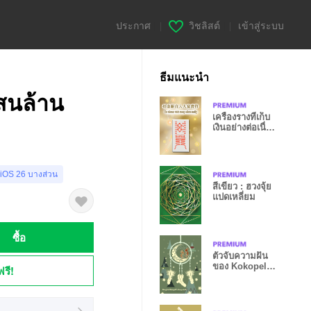
ประกาศ
|
วิชลิสต์
|
เข้าสู่ระบบ
ธีมแนะนำ
สนล้าน
เครื่องรางที่เก็บ
เงินอย่างต่อเนื่อง
2
 iOS 26 บางส่วน
สีเขียว : ฮวงจุ้ย
แปดเหลี่ยม
ซื้อ
ตัวจับความฝัน
ของ Kokopelli
ฟรี!
5