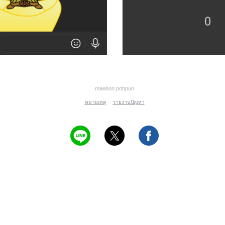
maebon pohpun
หมายเหตุ
รายงานปัญหา