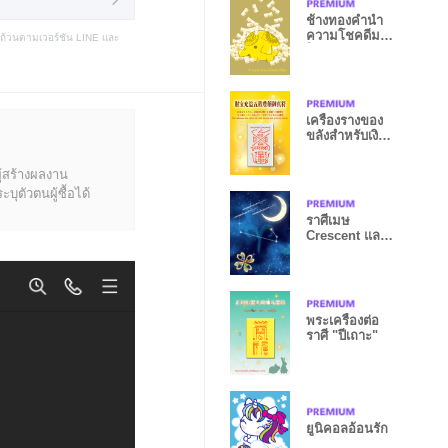
ช้างทองคำนำ
ความโชคดีมา
บถ้วนตามเวอร์ชัน LINE และ
ให้คุณ
เครื่องรางของ
ขลังสำหรับเงิน
และทรัพย์สิน
ู้สร้างผลงาน
ุตัวตนผู้ซื้อได้
ราศีเมษ
Crescent และ
Four Leaf 2021
พระเครื่องต่อ
ราศี "ปีเถาะ"
ยูนิคอลอ้อนรัก