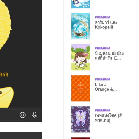
ลาริมาร์ และ
Kokopelli
บี เมล่อน ยัยบ๊อง
แต่ก็น่ารัก_E
V08
Like a -
Orange &
Quilted
*HoneyBee
เทพแห่งโชค (สี
พาสเทล)