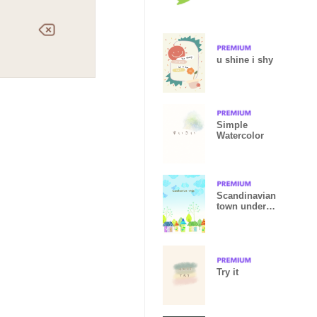
GREEN
u shine i shy
Simple
Watercolor
Scandinavian
town under
the sky.
Try it