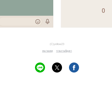
(C)yellow23
หมายเหตุ
รายงานปัญหา