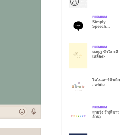
Simply
Speech
bubble Black5
from Japan
มงกุฎ หัวใจ <สี
เหลือง>
ไดโนเสาร์ตัวเล็ก
: white
สายรุ้ง˙รัก(สีขาว
ล้วน)