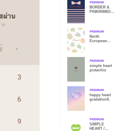
BORDER &
PINKRIBBON -
Navy 4-
North
European
flower
Colorful2
Japan
simple heart
pistachio
happy heart
gradation9.
SIMPLE
HEART /