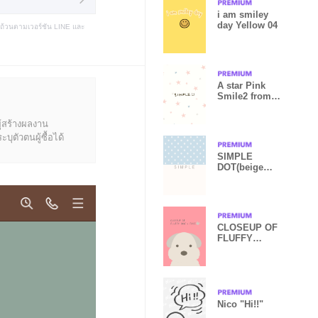
i am smiley
day Yellow 04
บถ้วนตามเวอร์ชัน LINE และ
A star Pink
Smile2 from
Japan
ู้สร้างผลงาน
ุตัวตนผู้ซื้อได้
SIMPLE
DOT(beige
blue)b
CLOSEUP OF
FLUFFY
DOG's
FACE/CORAL
PINK
Nico "Hi!!"