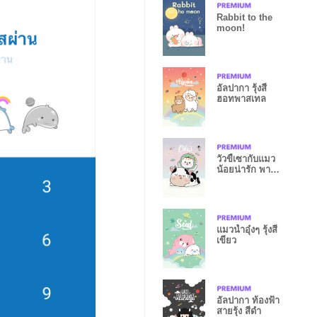
Rabbit to the
moon!
อัลปากา รุ้งสี
ฮอทพาสเทล
วัวขี้เซากับแมว
น้อยน่ารัก พาส
เทล
แมวน้ำอุ๋งๆ รุ้งสี
เขียว
อัลปากา ท้องฟ้า
สายรุ้ง สีดำ