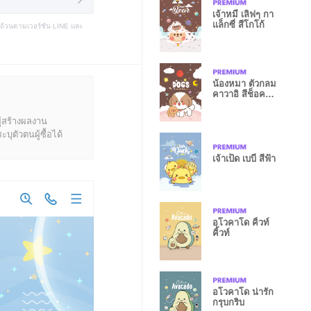
เจ้าหมี เลิฟๆ กา
แล็กซี่ สีโกโก้
บถ้วนตามเวอร์ชัน LINE และ
น้องหมา ตัวกลม
คาวาอิ สีช็อคโก
แลต
ู้สร้างผลงาน
ุตัวตนผู้ซื้อได้
เจ้าเป็ด เบบี๋ สีฟ้า
อโวคาโด คิ้วท์
คิ้วท์
อโวคาโด น่ารัก
กรุบกริบ