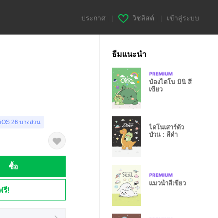
ประกาศ
|
วิชลิสต์
|
เข้าสู่ระบบ
ธีมแนะนำ
น้องไดโน มินิ สี
เขียว
 iOS 26 บางส่วน
ไดโนเสาร์ตัว
ป่วน : สีดำ
ซื้อ
แมวน้ำสีเขียว
ฟรี!