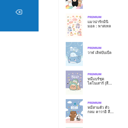
แมวน่ารักมินิ
มอล : พาสเทล
วาฬ เลิฟบับเบิ้ล
หมีแบร์ชุด
ไดโนเสาร์ (สี
ม่วง)
หมีสามตัว ตัว
กลม คาวาอิ สี
ฟ้า