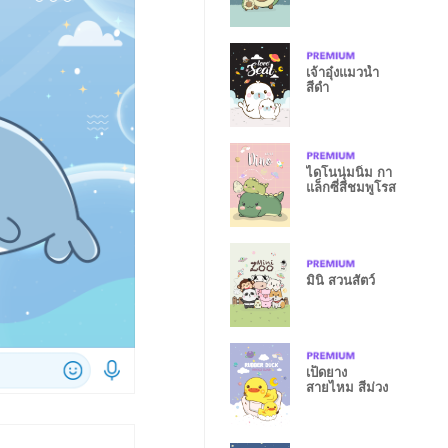
เจ้าอุ๋งแมวน้ำ
สีดำ
ไดโนนุ่มนิ่ม กา
แล็กซี่สีชมพูโรส
มินิ สวนสัตว์
เป็ดยาง
สายไหม สีม่วง