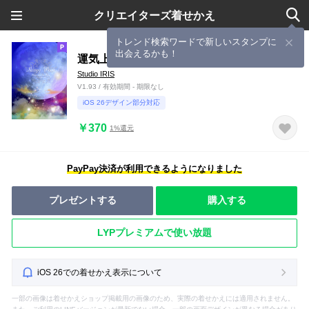
クリエイターズ着せかえ
トレンド検索ワードで新しいスタンプに
出会えるかも！
運気上昇の月 Happy Moon
Studio IRIS
V1.93 / 有効期間 - 期限なし
iOS 26デザイン部分対応
￥370
1%還元
PayPay決済が利用できるようになりました
プレゼントする
購入する
LYPプレミアムで使い放題
iOS 26での着せかえ表示について
一部の画像は着せかえショップ掲載用の画像のため、実際の着せかえには適用されません。