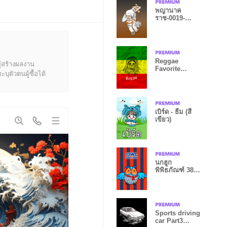
พญานาค
ราช-0019-
2019_เสือ
Reggae
ู้สร้างผลงาน
Favorite
ุตัวตนผู้ซื้อได้
skeleton
เบิร์ด - ธีม (สี
เขียว)
นกฮูก
พิพิธภัณฑ์ 38 -
Show Owl
Sports driving
car Part3