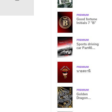
Good fortune
Initials 7 "B"
Sports driving
car Part40
TYPE.7
นายสถานี
Golden
Dragon
''Attract good
fortune''