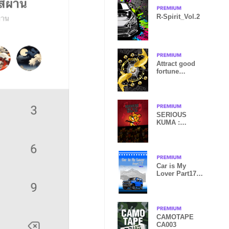
R-Spirit_Vol.2
Attract good
fortune
Golden Carp 3
SERIOUS
KUMA :
Rockers never
die
Car is My
Lover Part17
TYPE.3
CAMOTAPE
CA003