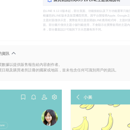
自LINE 9.12.0版本起，部分頁面、功能按鈕以及下方功能選單
根據您的LINE版本及裝置機型而異。因平台開發商Apple, Goog
主題封面僅供示意，實際套用主題並開啟LINE應用程式時，主題封面
面。部分圖片僅供主題小舖刊載使用，不會顯示在實際套用的主題內。
本，部分畫面設計可能與下方示意圖有所不同。
的資訊
買數據以提供販售報告給內容創作者。
買日期及購買者所註冊的國家或地區，並未包含任何可識別用戶的資訊。