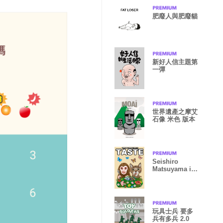
肥廢人與肥廢貓
新好人信主題第
一彈
世界遺產之摩艾
石像 米色 版本
Seishiro
Matsuyama in
Theme TASTE
玩具士兵 要多
兵有多兵 2.0