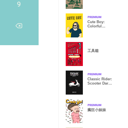
Cute Boy:
Colorful
Doodle Comic
工具箱
Classic Rider:
Scooter Dark
ver.
瘋狂小妹妹