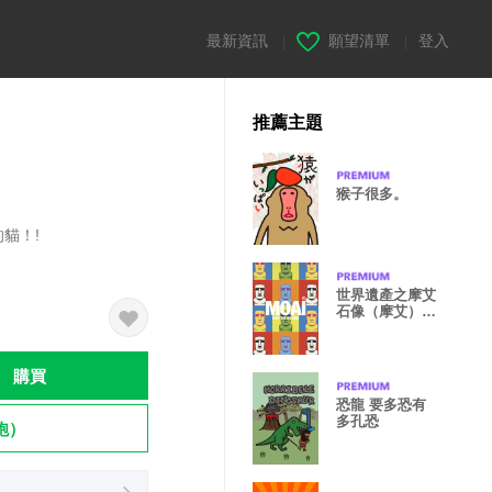
最新資訊
|
願望清單
|
登入
推薦主題
猴子很多。
的貓！!
世界遺產之摩艾
石像（摩艾）
普普風 版本
購買
恐龍 要多恐有
多孔恐
飽）