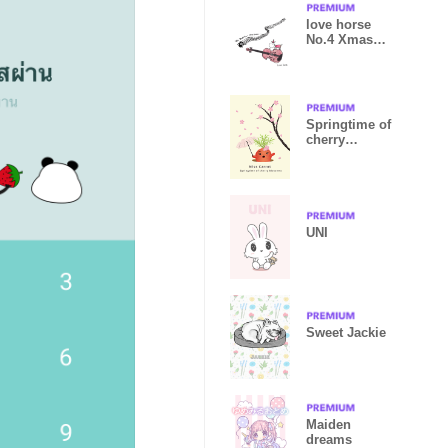
love horse
No.4 Xmas
version
Springtime of
cherry
blossoms
UNI
Sweet Jackie
Maiden
dreams