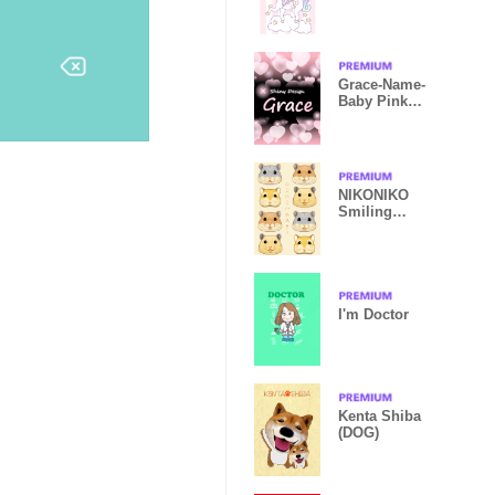
Grace-Name-
Baby Pink
Heart
NIKONIKO
Smiling
Hamsters
I'm Doctor
Kenta Shiba
(DOG)