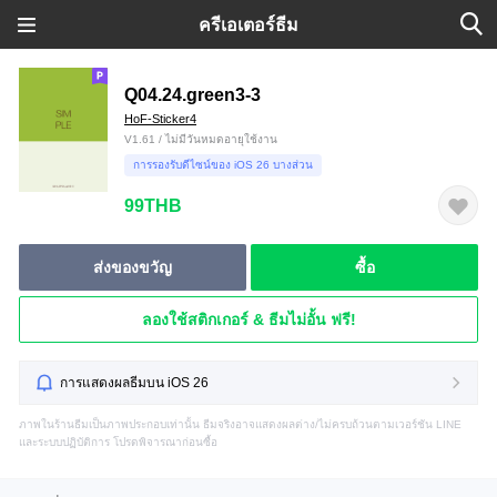
ครีเอเตอร์ธีม
Q04.24.green3-3
HoF-Sticker4
V1.61 / ไม่มีวันหมดอายุใช้งาน
การรองรับดีไซน์ของ iOS 26 บางส่วน
99THB
ส่งของขวัญ
ซื้อ
ลองใช้สติกเกอร์ & ธีมไม่อั้น ฟรี!
การแสดงผลธีมบน iOS 26
ภาพในร้านธีมเป็นภาพประกอบเท่านั้น ธีมจริงอาจแสดงผลต่าง/ไม่ครบถ้วนตามเวอร์ชัน LINE
และระบบปฏิบัติการ โปรดพิจารณาก่อนซื้อ