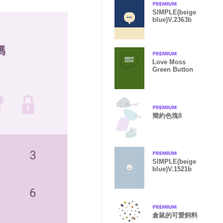
SIMPLE(beige
blue)V.2363b
Love Moss
Green Button
簡約色塊8
SIMPLE(beige
blue)V.1521b
倉鼠的可愛飼料