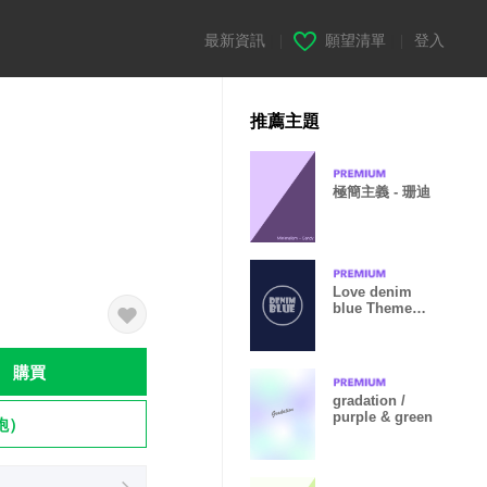
最新資訊
|
願望清單
|
登入
推薦主題
極簡主義 - 珊迪
Love denim
blue Theme
v.2
購買
gradation /
purple & green
飽）