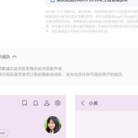
自LINE 9.12.0版本起，部分頁面、功能按鈕以及下方功能選單
根據您的LINE版本及裝置機型而異。因平台開發商Apple, Goog
主題封面僅供示意，實際套用主題並開啟LINE應用程式時，主題封面
面。部分圖片僅供主題小舖刊載使用，不會顯示在實際套用的主題內。
本，部分畫面設計可能與下方示意圖有所不同。
的資訊
買數據以提供販售報告給內容創作者。
買日期及購買者所註冊的國家或地區，並未包含任何可識別用戶的資訊。