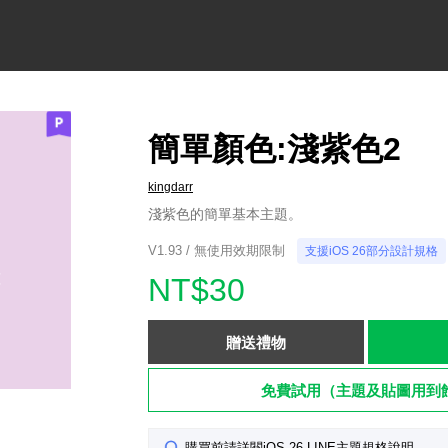
簡單顏色:淺紫色2
kingdarr
淺紫色的簡單基本主題。
V1.93 / 無使用效期限制
支援iOS 26部分設計規格
NT$30
贈送禮物
免費試用（主題及貼圖用到
購買前請詳閱iOS 26 LINE主題規格說明