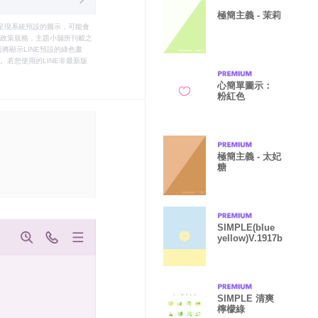
極簡主義 - 茉莉
只能呈現系統預設的圖示，可能會
le之政策規格，主題小舖所刊載之
將顯示LINE預設的綠色畫
若您使用的LINE非最新版
心簡單圖示：
粉紅色
極簡主義 - 太妃
糖
SIMPLE(blue
yellow)V.1917b
SIMPLE 清爽
檸檬綠