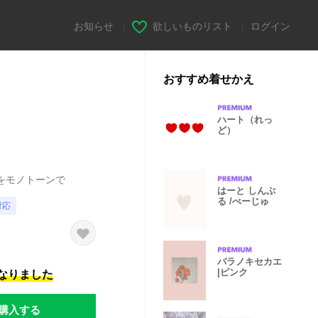
お知らせ
|
欲しいものリスト
|
ログイン
おすすめ着せかえ
ハート（れっ
ど）
をモノトーンで
はーと しんぷ
る /べーじゅ
対応
バラノキセカエ
|ピンク
になりました
購入する