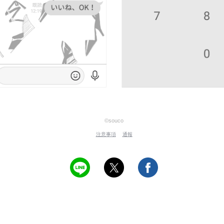
©souco
注意事項
通報