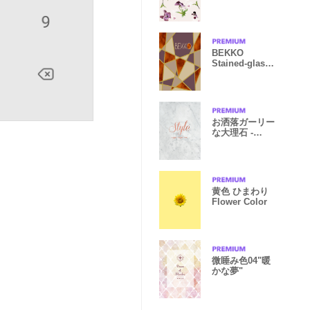
BEKKO
Stained-glass
Smoky
lavender
お洒落ガーリー
な大理石 -
suger suger
me
黄色 ひまわり
Flower Color
微睡み色04"暖
かな夢"