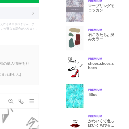
マーブリングモ
ロッカン
えには適用されません。ま
インが異なる場合があります。
石ころたち¿ 渋
みカラー
客様の購入情報を利
shoes.shoes.s
hoes
まれません)
-Blue-
かわいくて色っ
ぽいくちびる着