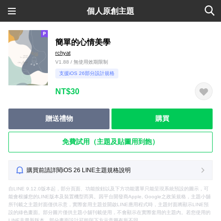
個人原創主題
簡單的心情美學
rchyat
V1.88 / 無使用效期限制
支援iOS 26部分設計規格
NT$30
贈送禮物
購買
免費試用（主題及貼圖用到飽）
購買前請詳閱iOS 26 LINE主題規格說明
自LINE 9.12.0版本起，部分頁面、功能按鈕以及下方功能選單只能呈現系統預設的圖示，可
能會根據您的LINE版本及裝置機型而異。因平台開發商Apple, Google之政策規格，主題小舖
所刊載之主題封面僅供示意，實際套用主題並開啟LINE應用程式時，主題封面將顯示LINE預
設的綠色畫面。部分圖片僅供主題小舖刊載使用，不會顯示在實際套用的主題內。若您使用的
LINE非最新版本，部分畫面設計可能與下方示意圖有所不同。