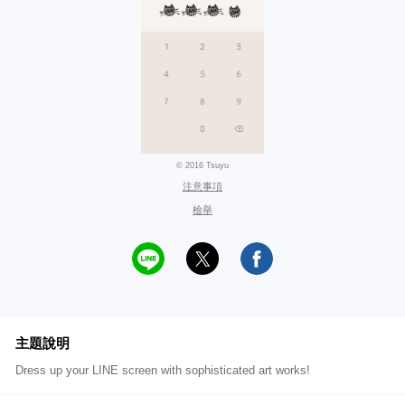
© 2016 Tsuyu
注意事項
檢舉
主題說明
Dress up your LINE screen with sophisticated art works!