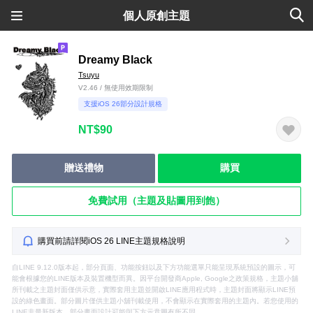
個人原創主題
Dreamy Black
Tsuyu
V2.46 / 無使用效期限制
支援iOS 26部分設計規格
NT$90
贈送禮物
購買
免費試用（主題及貼圖用到飽）
購買前請詳閱iOS 26 LINE主題規格說明
自LINE 9.12.0版本起，部分頁面、功能按鈕以及下方功能選單只能呈現系統預設的圖示，可
能會根據您的LINE版本及裝置機型而異。因平台開發商Apple, Google之政策規格，主題小舖
所刊載之主題封面僅供示意，實際套用主題並開啟LINE應用程式時，主題封面將顯示LINE預
設的綠色畫面。部分圖片僅供主題小舖刊載使用，不會顯示在實際套用的主題內。若您使用的
LINE非最新版本，部分畫面設計可能與下方示意圖有所不同。