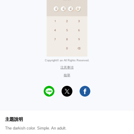
Copyright© an All Rights Reserved.
注意事項
檢舉
主題說明
The darkish color. Simple. An adult.