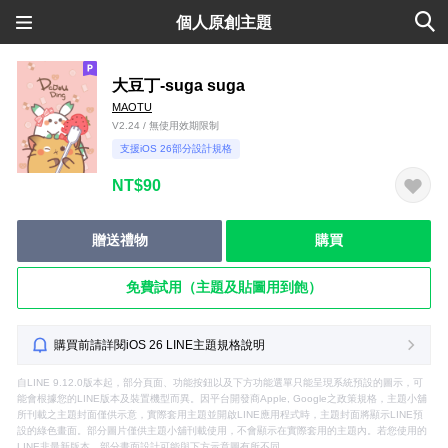
個人原創主題
大豆丁-suga suga
MAOTU
V2.24 / 無使用效期限制
支援iOS 26部分設計規格
NT$90
贈送禮物
購買
免費試用（主題及貼圖用到飽）
購買前請詳閱iOS 26 LINE主題規格說明
自LINE 9.12.0版本起，部分頁面、功能按鈕以及下方功能選單只能呈現系統預設的圖示，可
能會根據您的LINE版本及裝置機型而異。因平台開發商Apple, Google之政策規格，主題小舖
所刊載之主題封面僅供示意，實際套用主題並開啟LINE應用程式時，主題封面將顯示LINE預
設的綠色畫面。部分圖片僅供主題小舖刊載使用，不會顯示在實際套用的主題內。若您使用的
LINE非最新版本，部分畫面設計可能與下方示意圖有所不同。