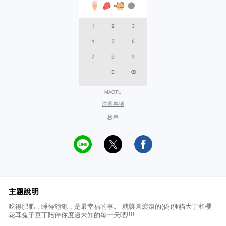
MAOTU
注意事項
檢舉
主題說明
吃得肥肥，睡得飽飽，是最幸福的事。 就讓圓滾滾的(偽)狸貓大丁和櫻
花耳兔子豆丁陪伴你度過未知的每一天吧!!!!