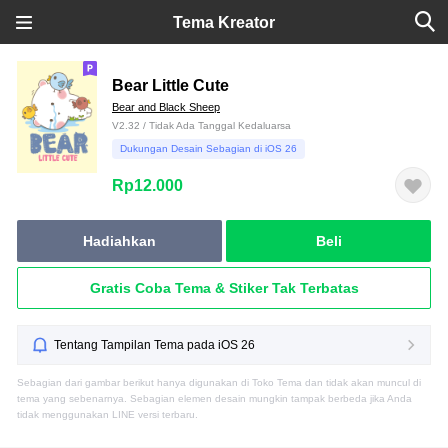
Tema Kreator
Bear Little Cute
Bear and Black Sheep
V2.32 / Tidak Ada Tanggal Kedaluarsa
Dukungan Desain Sebagian di iOS 26
Rp12.000
Hadiahkan
Beli
Gratis Coba Tema & Stiker Tak Terbatas
Tentang Tampilan Tema pada iOS 26
Sebagian dari gambar berikut hanya digunakan di Toko Tema dan tidak akan muncul di
tema yang sebenarnya. Sebagian elemen desain mungkin tampak berbeda jika Anda
tidak menggunakan LINE versi terbaru.