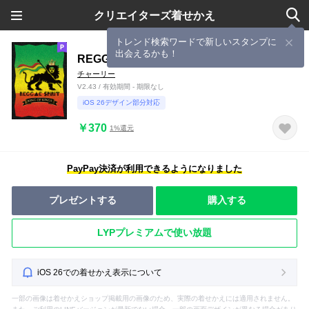
クリエイターズ着せかえ
トレンド検索ワードで新しいスタンプに
出会えるかも！
REGGAE SPIRIT - KING OF KINGS -
チャーリー
V2.43 / 有効期間 - 期限なし
iOS 26デザイン部分対応
￥370
1%還元
PayPay決済が利用できるようになりました
プレゼントする
購入する
LYPプレミアムで使い放題
iOS 26での着せかえ表示について
一部の画像は着せかえショップ掲載用の画像のため、実際の着せかえには適用されません。