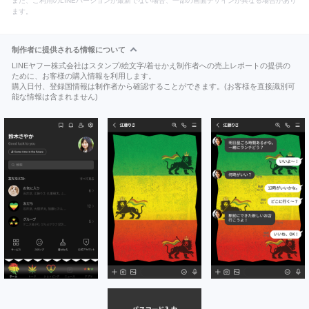
また、ご利用のLINEバージョンが最新でない場合、一部の画面デザインが異なる場合があり
ます。
制作者に提供される情報について
LINEヤフー株式会社はスタンプ/絵文字/着せかえ制作者への売上レポートの提供の
ために、お客様の購入情報を利用します。
購入日付、登録国情報は制作者から確認することができます。(お客様を直接識別可
能な情報は含まれません)