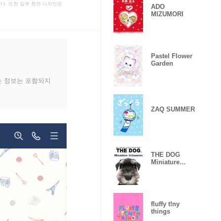
다. 또한 일부 화면 디자인은
ADO
MIZUMORI
Pastel Flower
Garden
는 정보는 포함되지
ZAQ SUMMER
THE DOG
Miniature
Schnauzer
fluffy t!ny
things