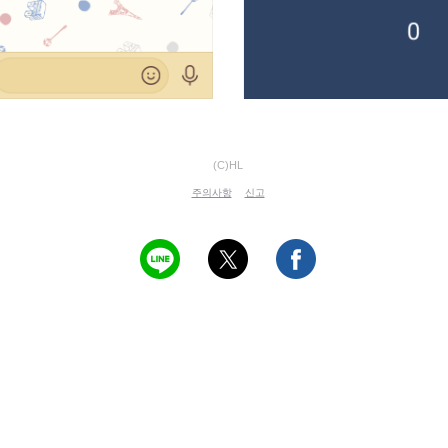
(C)HL
주의사항
신고