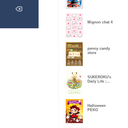
Mignon chat 4
penny candy
store
SUKEROKU's
Daily Life :
FLOWER
Halloween
PEKO