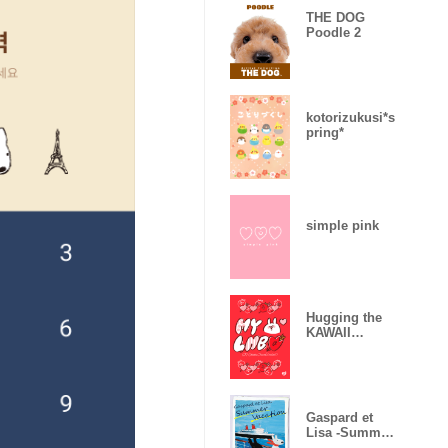
THE DOG
Poodle 2
kotorizukusi*s
pring*
simple pink
Hugging the
KAWAII
Things! from
Japan
Gaspard et
Lisa -Summer
Vacation-