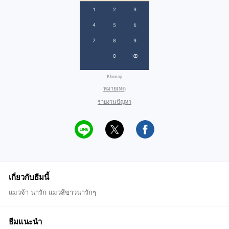
Khimoji
หมายเหตุ
รายงานปัญหา
เกี่ยวกับธีมนี้
แมวจ้า น่ารัก แมวสีขาวน่ารักๆ
ธีมแนะนำ