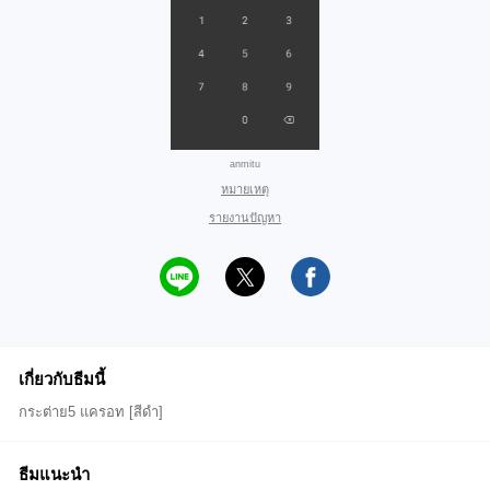
anmitu
หมายเหตุ
รายงานปัญหา
เกี่ยวกับธีมนี้
กระต่าย5 แครอท [สีดำ]
ธีมแนะนำ