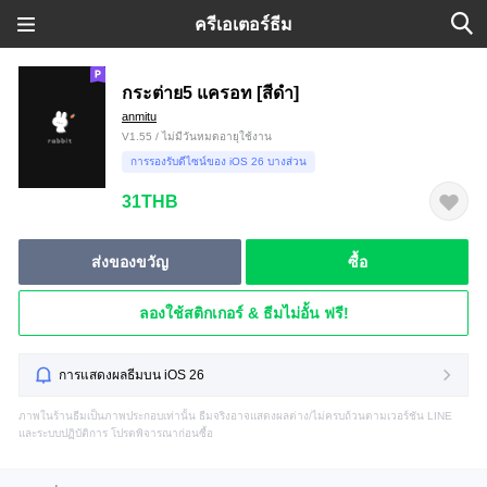
ครีเอเตอร์ธีม
กระต่าย5 แครอท [สีดำ]
anmitu
V1.55 / ไม่มีวันหมดอายุใช้งาน
การรองรับดีไซน์ของ iOS 26 บางส่วน
31THB
ส่งของขวัญ
ซื้อ
ลองใช้สติกเกอร์ & ธีมไม่อั้น ฟรี!
การแสดงผลธีมบน iOS 26
ภาพในร้านธีมเป็นภาพประกอบเท่านั้น ธีมจริงอาจแสดงผลต่าง/ไม่ครบถ้วนตามเวอร์ชัน LINE
และระบบปฏิบัติการ โปรดพิจารณาก่อนซื้อ