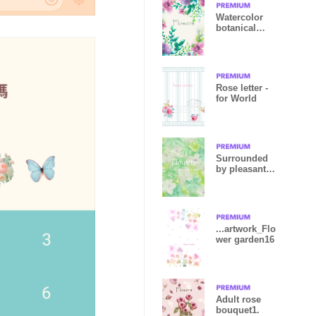
Watercolor
botanical
garden.
Rose letter -
for World
Surrounded
by pleasant
flowers25.
...artwork_Flo
wer garden16
Adult rose
bouquet1.