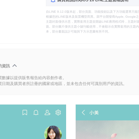
自LINE 9.12.0版本起，部分頁面、功能按鈕以及下方功能選單
根據您的LINE版本及裝置機型而異。因平台開發商Apple, Goog
主題封面僅供示意，實際套用主題並開啟LINE應用程式時，主題封面
面。部分圖片僅供主題小舖刊載使用，不會顯示在實際套用的主題內。
本，部分畫面設計可能與下方示意圖有所不同。
的資訊
買數據以提供販售報告給內容創作者。
買日期及購買者所註冊的國家或地區，並未包含任何可識別用戶的資訊。