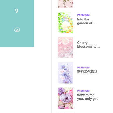
Into the
garden of
orange roses.
Cherry
blossoms to
increase your
luck13.
夢幻紫色花#2
flowers for
you, only you