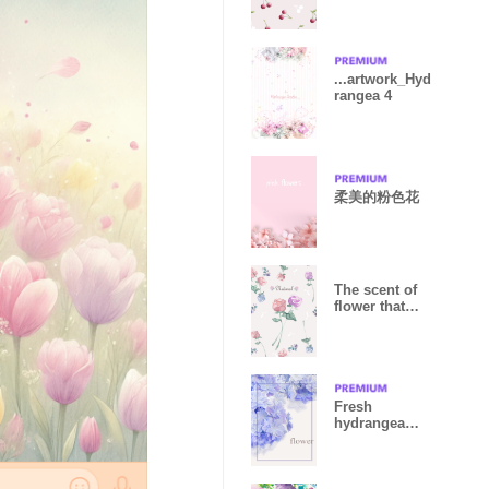
cherries5.
...artwork_Hyd
rangea 4
柔美的粉色花
The scent of
flower that
sway lightly.1.
Fresh
hydrangea
flowers10.