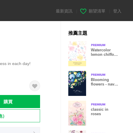
最新資訊
|
願望清單
|
登入
推薦主題
Watercolor
lemon chiffon
World
ness in each day!
Blooming
flowers - navy
- (F)
購買
classic in
roses
飽）