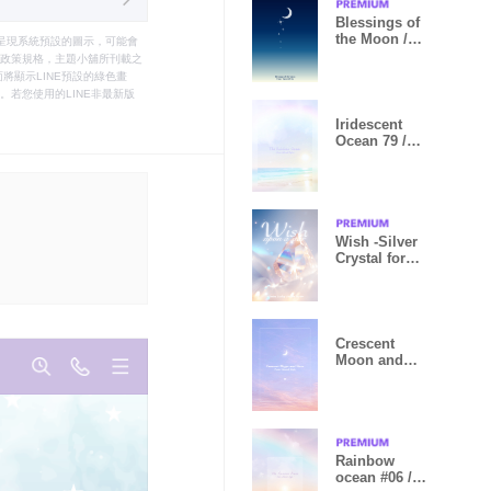
Blessings of
the Moon /
只能呈現系統預設的圖示，可能會
Natural Style
le之政策規格，主題小舖所刊載之
將顯示LINE預設的綠色畫
若您使用的LINE非最新版
Iridescent
Ocean 79 /
Natural Style
Wish -Silver
Crystal for
Good Fortune-
5
Crescent
Moon and
Stars58/Natura
l Style
Rainbow
ocean #06 /