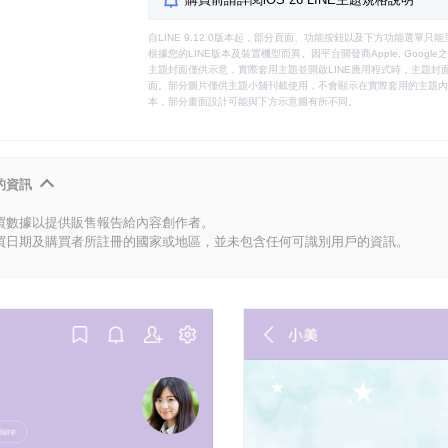
自LINE 9.12.0版本起，部分頁面、功能按鈕以及下方功能選單
根據您的LINE版本及裝置機型而異。因平台開發商Apple, Goog
主題封面僅供示意，實際套用主題並開啟LINE應用程式時，主題封面
面。部分圖片僅供主題小舖刊載使用，不會顯示在實際套用的主題內。
本，部分畫面設計可能與下方示意圖有所不同。
的資訊
買數據以提供販售報告給內容創作者。
買日期及購買者所註冊的國家或地區，並未包含任何可識別用戶的資訊。