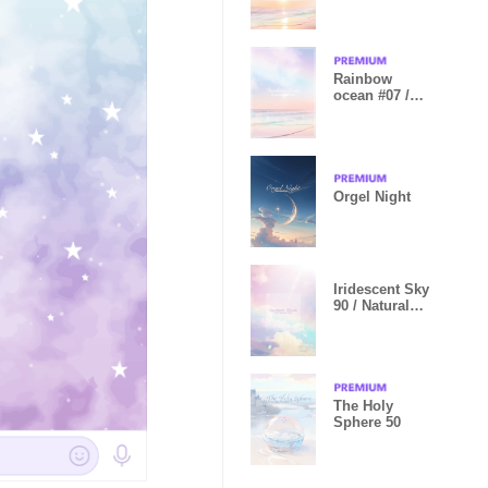
Natural style
Rainbow
ocean #07 /
Natural style
Orgel Night
Iridescent Sky
90 / Natural
Style
The Holy
Sphere 50