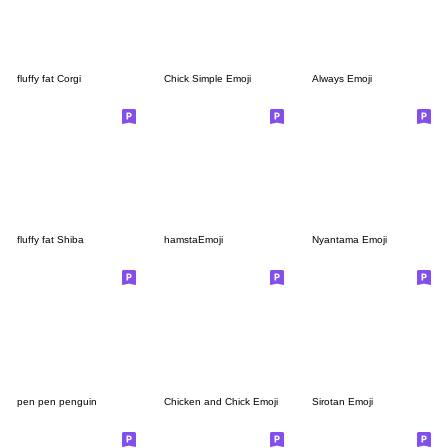
fluffy fat Corgi
Chick Simple Emoji
Always Emoji
fluffy fat Shiba
hamstaEmoji
Nyantama Emoji
pen pen penguin
Chicken and Chick Emoji
Sirotan Emoji