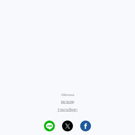
©Birssana
หมายเหตุ
รายงานปัญหา