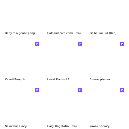
Baby of a gentle penguin[Emoji]
Soft and cute chick Emoji
Shiba Inu Full (Red)
Kawaii Penguin
kawaii Kaomoji 3
funwari piyotan
Nekotama Emoji
Corgi Dog KaKa Emoji
kawaii Kaomoji