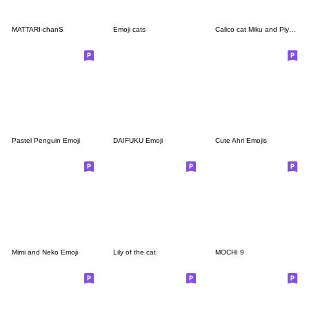
MATTARI-chanS
Emoji cats
Calico cat Miku and Piyo Emoji
Pastel Penguin Emoji
DAIFUKU Emoji
Cute Ahri Emojis
Mimi and Neko Emoji
Lily of the cat.
MOCHI 9