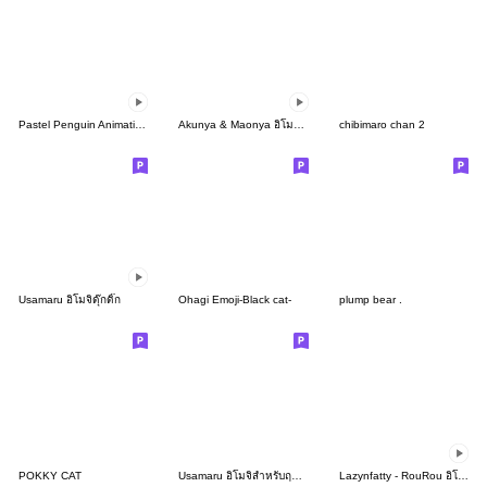
Pastel Penguin Animation Emoji
Akunya & Maonya อิโมจิแอนิเมชัน
chibimaro chan 2
Usamaru อิโมจิดุ๊กดิ๊ก
Ohagi Emoji-Black cat-
plump bear .
POKKY CAT
Usamaru อิโมจิสำหรับฤดูร้อน
Lazynfatty - RouRou อิโมจิแมวอ้วน