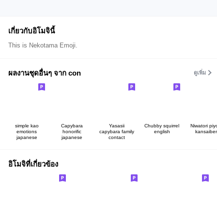
เกี่ยวกับอิโมจินี้
This is Nekotama Emoji.
ผลงานชุดอื่นๆ จาก con
ดูเพิ่ม
simple kao
Capybara
Yasasii
Chubby squirrel
Niwatori piy
emotions
honorific
capybara family
english
kansaibe
japanese
japanese
contact
อิโมจิที่เกี่ยวข้อง