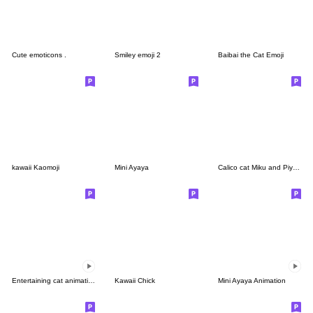
Cute emoticons .
Smiley emoji 2
Baibai the Cat Emoji
kawaii Kaomoji
Mini Ayaya
Calico cat Miku and Piyo Emoji
Entertaining cat animation emoji
Kawaii Chick
Mini Ayaya Animation