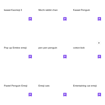
kawaii Kaomoji 3
Mochi rabbit chan
Kawaii Penguin
Pop up Ermine emoji
pen pen penguin
cotton-bok
Pastel Penguin Emoji
Emoji cats
Entertaining cat emoji