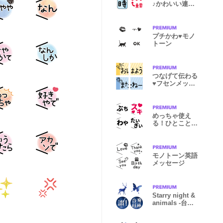
♪かわいい連絡
絵文字
プチかわ♥モノ
トーン
つなげて伝わる
♥フセンメッセ
ージ
めっちゃ使え
る！ひとこと広
島弁
モノトーン英語
メッセージ
Starry night &
animals -台湾
語-