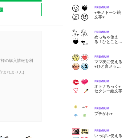
題
♥モノトーン絵
文字♥
めっちゃ使え
る！ひとこと関
西弁
客様の購入情報を利
ママ友に使える
♥ひと言メッセ
ージ
含まれません)
オトナちっく♥
セクシー絵文字
プチかわ♥
いっぱい使える