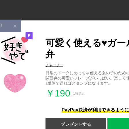
！
可愛く使える♥ガー
弁
チャーリー
日常のトークにめっちゃ使える女の子のため
関西弁の可愛いフレーズがいっぱい。楽しく使
♪単体で送ればスタンプになります。
￥190
1%還元
PayPay決済が利用できるよう
プレゼントする