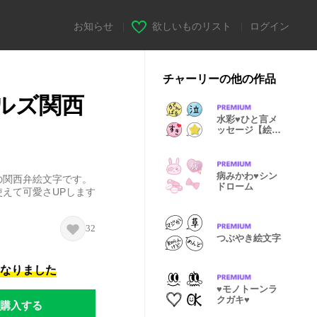
お知らせ
|
欲しいものリスト
|
ログイン
チャーリーの他の作品
ルズ関西
水彩♥ひと言メ
ッセージ【絵文
字】
病みかわ♥シン
の関西弁絵文字です。
ドローム
えて可愛さUPします
32
つぶやき絵文字
になりました
♥モノトーンラ
クガキ♥
購入する