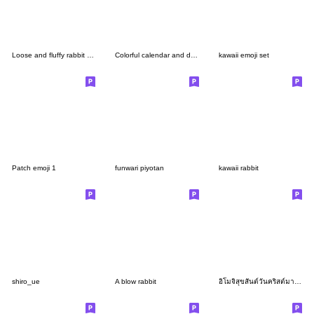
Loose and fluffy rabbit emoji
Colorful calendar and diary sticker
kawaii emoji set
Patch emoji 1
funwari piyotan
kawaii rabbit
shiro_ue
A blow rabbit
อิโมจิสุขสันต์วันคริสต์มาสแสนน่ารัก