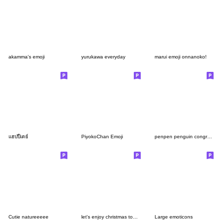
akamma's emoji
yurukawa everyday
marui emoji onnanoko!
แฮปปี้เดย์
PiyokoChan Emoji
penpen penguin congratulation
Cutie natureeeee
let's enjoy christmas together
Large emoticons