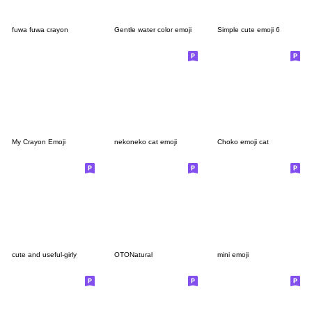
fuwa fuwa crayon
Gentle water color emoji
Simple cute emoji 6
My Crayon Emoji
nekoneko cat emoji
Choko emoji cat
cute and useful-girly
OTONatural
mini emoji