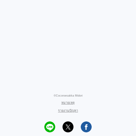
©Cocoroesakka Midori
หมายเหตุ
รายงานปัญหา