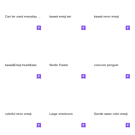
Can be used everyday Kawaii Emoji
kawaii emoji set
kawaii neon emoji
kawaiiEmoji heart&star
Nordic Pastel
corocoro penguin
colorful neon emoji
Large emoticons
Gentle water color emoji