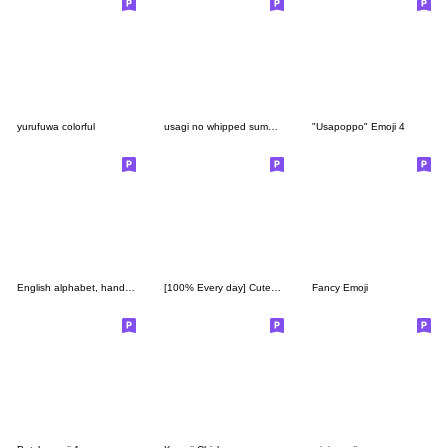
yurufuwa colorful
usagi no whipped summer
"Usapoppo" Emoji 4
English alphabet, hand drawn, wind
[100% Every day] Cute Emoji. --- 14 ---
Fancy Emoji