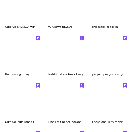
Cute Clear EMOJI with Smile vol.2
yurukawa fuwawa
chibimaro Reaction
Handwriting Emoji
Rabbit Take a Peek Emoji
penpen penguin congratulation
Cute too cute rabbit Emoji 2
Emoji of Speech balloon
Loose and fluffy rabbit emoji