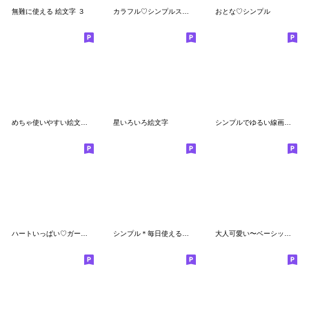
無難に使える 絵文字 ３
カラフル♡シンプルスマイル絵文字
おとな♡シンプル
めちゃ使いやすい絵文字や～ん１２
星いろいろ絵文字
シンプルでゆるい線画絵文字
ハートいっぱい♡ガーリー絵文字
シンプル＊毎日使える挨拶絵文字
大人可愛い〜ベーシックカラー〜