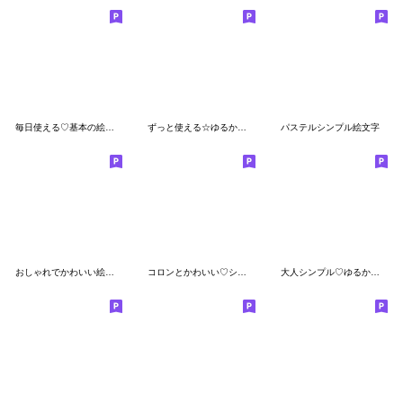
毎日使える♡基本の絵文字(1)
ずっと使える☆ゆるかわ絵文字
パステルシンプル絵文字
おしゃれでかわいい絵文字★
コロンとかわいい♡シンプルスマイル♡
大人シンプル♡ゆるかわモノトーン♡