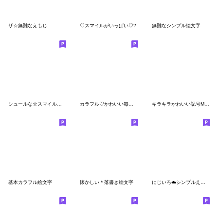
ザ☆無難なえもじ
♡スマイルがいっぱい♡2
無難なシンプル絵文字
シュールな☆スマイル絵文字
カラフル♡かわいい毎日使える絵文字♡
キラキラかわいい記号MIX♡
基本カラフル絵文字
懐かしい＊落書き絵文字
にじいろ☁️シンプルえもじ