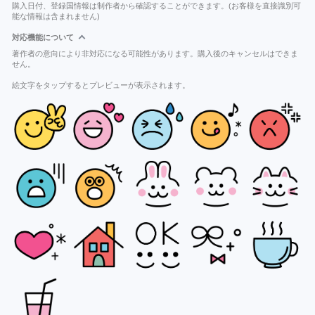
購入日付、登録国情報は制作者から確認することができます。(お客様を直接識別可
能な情報は含まれません)
対応機能について
著作者の意向により非対応になる可能性があります。購入後のキャンセルはできま
せん。
絵文字をタップするとプレビューが表示されます。