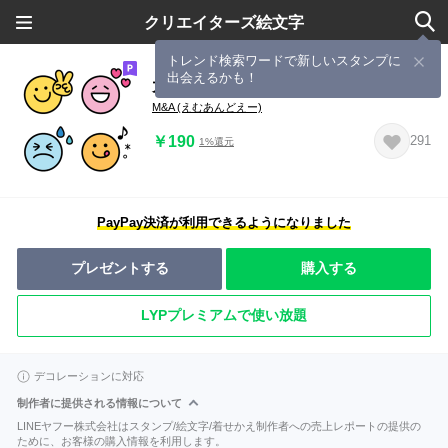
クリエイターズ絵文字
トレンド検索ワードで新しいスタンプに
出会えるかも！
大人レトロ★シンプル絵文字
M&A (えむあんどえー)
￥190
291
1%還元
PayPay決済が利用できるようになりました
プレゼントする
購入する
LYPプレミアムで使い放題
デコレーションに対応
制作者に提供される情報について
LINEヤフー株式会社はスタンプ/絵文字/着せかえ制作者への売上レポートの提供の
ために、お客様の購入情報を利用します。