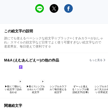
この絵文字の説明
誰にでも使えるベーシックな絵文字☆ブラック×くすみカラーがおしゃ
れ♩スマイルの顔文字など日常でよく使う可愛すぎない絵文字なので
老若男女、毎日使えて便利です☺
M&A (えむあんどえー)の他の作品
もっと見る
▶︎動く♡懐かし
▶︎動く!!シンプル
シンプルカラフ
ず〜っと使え
シンプルカ
い絵文字♡詰め
かわいい♡日常
ル♡毎日使える
る！シンプル敬
ル♡大人か
合わせ
絵文字
絵文字
語絵文字(仕事)
い日常絵文
関連絵文字