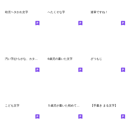
幼児ヘタかわ文字
へたくそな字
達筆ですね！
汚い字(ひらがな、カタカナ)
6歳児の書いた文字
ざつもじ
こども文字
５歳児が書いた初めて５０音
【手書き まる文字】