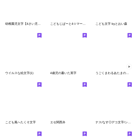
幼稚園児文字【4さい児の文字】
こどもじぱーと4☆マーカーペンふう
こども文字 byとおい森
ウイルスな絵文字(1)
4歳児の書いた英字
うごくまわるあたまのわるいぼくらのえもじ
こども風へたくそ文字
エセ関西弁
ナス/なす◎デコ文字/シンプル3