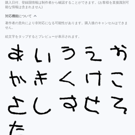
購入日付、登録国情報は制作者から確認することができます。(お客様を直接識別可
能な情報は含まれません)
対応機能について
著作者の意向により非対応になる可能性があります。購入後のキャンセルはできま
せん。
絵文字をタップするとプレビューが表示されます。