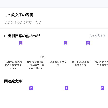
この絵文字の説明
じがかけるようになったよ
山田明日葉の他の作品
もっと見る
SNSで話題のお
SNSで話題のお
メル画風スタン
懐かしのメル画
おんなのこ
じさん構文スタ
じさん構文カス
プ
風スタンプ
の手紙文
ンプ2
タムスタンプ
関連絵文字