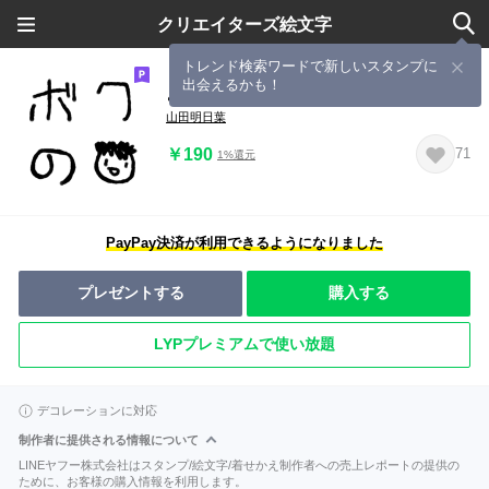
クリエイターズ絵文字
トレンド検索ワードで新しいスタンプに
出会えるかも！
ようちえんじのもじ
山田明日葉
￥190
71
1%還元
PayPay決済が利用できるようになりました
プレゼントする
購入する
LYPプレミアムで使い放題
デコレーションに対応
制作者に提供される情報について
LINEヤフー株式会社はスタンプ/絵文字/着せかえ制作者への売上レポートの提供の
ために、お客様の購入情報を利用します。