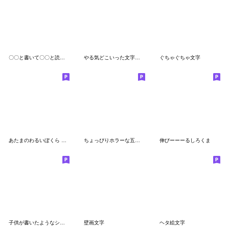
〇〇と書いて〇〇と読む-シンプル文字遊び-
やる気どこいった文字フォント
ぐちゃぐちゃ文字
あたまのわるいぼくら こめんとつかれるよ
ちょっぴりホラーな五十音順絵文字
伸びーーーるしろくま
子供が書いたようなシュール太デコ文字
壁画文字
ヘタ絵文字