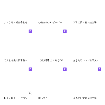
ナマケモノ組み合わせ自由な絵文字
ゆるかわいいビーバーさん絵文字
ブタの日々色々絵文字
てんとう虫の日常色々絵文字
【絵文字】ふくろうDONツインズ
あきたワンコ（秋田犬）
▶︎よく動く！カワウソの絵文字
眼玉ウニ
イカの日常色々絵文字