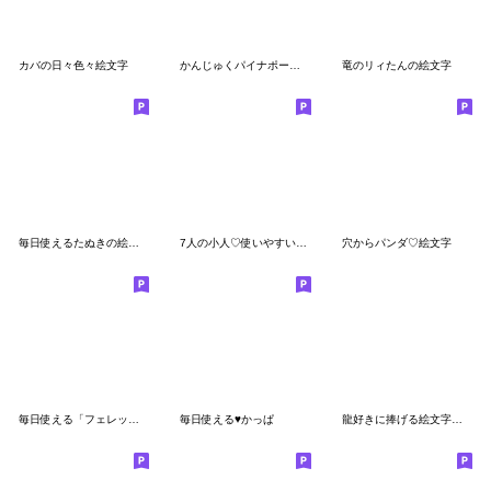
カバの日々色々絵文字
かんじゅくパイナポーの絵文字
竜のリィたんの絵文字
毎日使えるたぬきの絵文字
7人の小人♡使いやすいおじさん絵文字
穴からパンダ♡絵文字
毎日使える「フェレットさん」絵文字
毎日使える♥かっぱ
龍好きに捧げる絵文字【竜】【辰年】