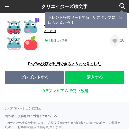
クリエイターズ絵文字
トレンド検索ワードで新しいスタンプに
出会えるかも！
ハッピーヒッポ カバさんの絵文字
よこわけ
￥190
16
1%還元
PayPay決済が利用できるようになりました
プレゼントする
購入する
LYPプレミアムで使い放題
デコレーションに対応
制作者に提供される情報について
LINEヤフー株式会社はスタンプ/絵文字/着せかえ制作者への売上レポートの提供の
ために、お客様の購入情報を利用します。