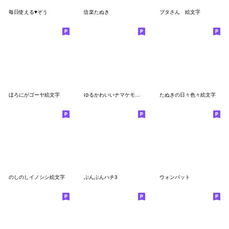
毎日使える♥ぞう
信楽たぬき
ブタさん 絵文字
ほろにがゴーヤ絵文字
ゆるかわいいナマケモノさん絵文字
たぬきの日々色々絵文字
のしのしイノシシ絵文字
ぶんぶんハチ3
ウォンバット