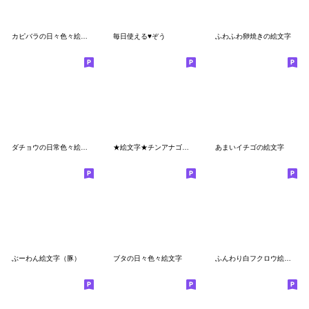
カピバラの日々色々絵文字
毎日使える♥ぞう
ふわふわ卵焼きの絵文字
ダチョウの日常色々絵文字
★絵文字★チンアナゴとニシキアナゴ
あまいイチゴの絵文字
ぶーわん絵文字（豚）
ブタの日々色々絵文字
ふんわり白フクロウ絵文字