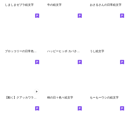
しましまゼブラ絵文字
牛の絵文字
おさるさんの日常絵文字
ブロッコリーの日常色々絵文字
ハッピーヒッポ カバさんの絵文字
うし絵文字
【動く】クアッカワラビーのハーティー
柿の日々色々絵文字
もーもーウシの絵文字