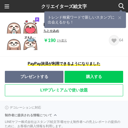
クリエイターズ絵文字
トレンド検索ワードで新しいスタンプに
出会えるかも！
ゆるかわいいナマケモノさん絵文字
ちとせあめ
￥190
64
1%還元
PayPay決済が利用できるようになりました
プレゼントする
購入する
LYPプレミアムで使い放題
デコレーションに対応
制作者に提供される情報について
LINEヤフー株式会社はスタンプ/絵文字/着せかえ制作者への売上レポートの提供の
ために、お客様の購入情報を利用します。