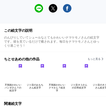
この絵文字の説明
のんびりしていてシュールなとてもかわいいナマケモノさんの絵文字
です。彼を見ているだけで癒されます。毎日をナマケモノさんとゆっ
くり過ごそう！
ちとせあめの他の作品
もっと見る
不気味かわいい
ジト目のおもち
不気味かわいい
ジト目ネコさん
ジト目のネ
パンダさん？の
さん絵文字
クマさん？絵文
の日常絵文字
さん絵文
絵文字
字
関連絵文字