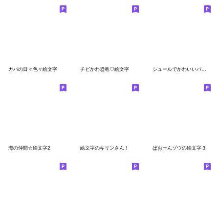
カバの日々色々絵文字
チビかわ恐竜♡絵文字
シュールでかわいいパグの絵文字(犬)
海の仲間☆絵文字2
絵文字のキリンさん！
ぱおーんゾウの絵文字３