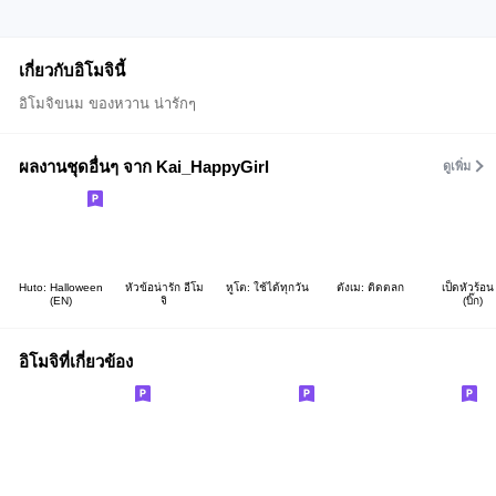
เกี่ยวกับอิโมจินี้
อิโมจิขนม ของหวาน น่ารักๆ
ผลงานชุดอื่นๆ จาก Kai_HappyGirl
ดูเพิ่ม
Huto: Halloween
หัวข้อน่ารัก อีโม
หูโต: ใช้ได้ทุกวัน
ตังเม: ติดตลก
เป็ดหัวร้อน
(EN)
จิ
(บิ๊ก)
อิโมจิที่เกี่ยวข้อง