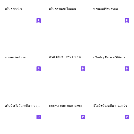
อิโมจิ ฟันนี่ 9
อิโมจิตัวเลข+ไอคอน
พักผ่อนที่ร้านกาแฟ
connected Icon
คิวตี้ อิโมจิ : สวีทตี้ พาสเทล
- Smiley Face - Glitter version
อโมจิ สวัสดีเเละมีความสุขในทุกๆวัน
colorful cute smile Emoji
อิโมจิ♥น้องหมีหวานแหว๋ว