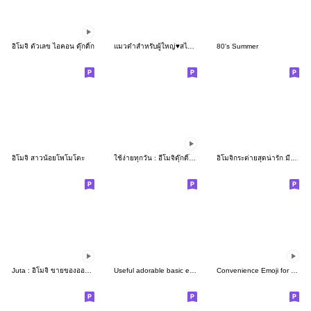
อิโมจิ ตัวเลข ไอคอน ดุ๊กดิ๊ก
แมวดำสำหรับผู้ใหญ่♥สไตล์สแกนดิเนเวีย
80's Summer
อิโมจิ สาวน้อยโพโมโตะ
ใช้ง่ายทุกวัน : อีโมจิดุ๊กดิ๊กน่ารัก
อิโมจิกระต่ายสุดน่ารัก มีอักษรใช้งานง่าย
Juta : อิโมจิ ขายของออนไลน์
Useful adorable basic emoji
Convenience Emoji for your life!