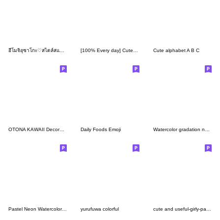
อีโมจิอุซาโกะ♡สไตล์สแกนดิเนเวีย
[100% Every day] Cute Emoji. --- 14 ---
Cute alphabet A B C
OTONA KAWAII Decoration Emoji
Daily Foods Emoji
Watercolor gradation neon emoji
Pastel Neon Watercolor Smile Emoji
yurufuwa colorful
cute and useful-girly-pastel shade